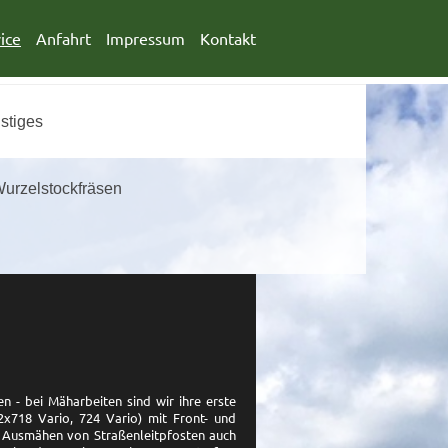
ice
Anfahrt
Impressum
Kontakt
stiges
urzelstockfräsen
 - bei Mäharbeiten sind wir ihre erste
x718 Vario, 724 Vario) mit Front- und
 Ausmähen von Straßenleitpfosten auch