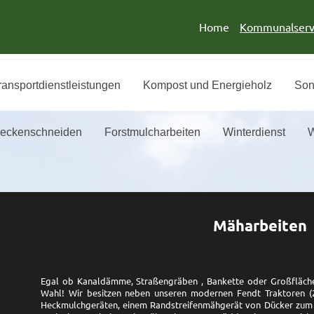
Home
Kommunalserv
ransportdienstleistungen
Kompost und Energieholz
Son
eckenschneiden
Forstmulcharbeiten
Winterdienst
W
Mäharbeiten
Egal ob Kanaldämme, Straßengräben , Bankette oder Großflächen
Wahl! Wir besitzen neben unseren modernen Fendt Traktoren (2
Heckmulchgeräten, einem Randstreifenmähgerät von Dücker zum